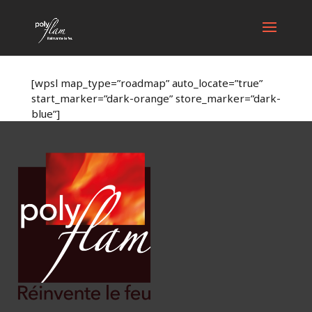
[wpsl map_type=”roadmap” auto_locate=”true”
start_marker=”dark-orange” store_marker=”dark-
blue”]