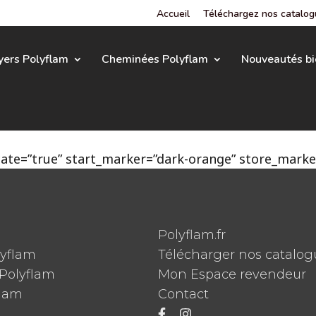
Accueil
Téléchargez nos catalo
yers Polyflam
Cheminées Polyflam
Nouveautés bi
te=”true” start_marker=”dark-orange” store_marker
Polyflam.fr
lyflam
Télécharger nos catalog
Polyflam
Mon Espace revendeur
flam
Contact