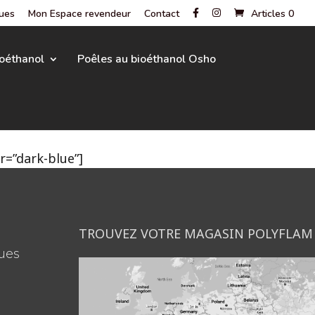
gues
Mon Espace revendeur
Contact
Articles 0
oéthanol
Poêles au bioéthanol Osho
=”dark-blue”]
TROUVEZ VOTRE MAGASIN POLYFLAM
ues