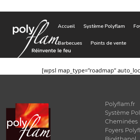
Accueil
Système Polyflam
Fo
Barbecues
Points de vente
[wpsl map_type=”roadmap” auto_loca
Polyflam.fr
Système Po
Cheminées 
Foyers Poly
Bioéthanol