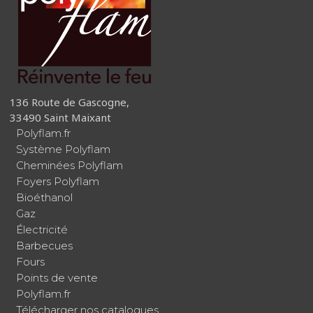
136 Route de Gascogne,
33490 Saint Maixant
Polyflam.fr
Système Polyflam
Cheminées Polyflam
Foyers Polyflam
Bioéthanol
Gaz
Électricité
Barbecues
Fours
Points de vente
Polyflam.fr
Télécharger nos catalogues