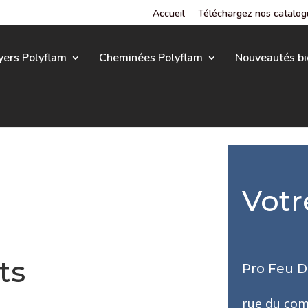
Accueil
Téléchargez nos catalo
yers Polyflam
Cheminées Polyflam
Nouveautés bi
Votr
ts
Pro Feu D
rue du co