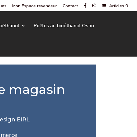
gues
Mon Espace revendeur
Contact
Articles 0
oéthanol
Poêles au bioéthanol Osho
e magasin
esign EIRL
mmerce