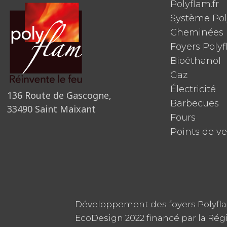
Polyflam.fr
Système Po
Cheminées 
Foyers Poly
Bioéthanol
Gaz
Électricité
136 Route de Gascogne,
Barbecues
33490 Saint Maixant
Fours
Points de v
Développement des foyers Polyfl
EcoDesign 2022 financé par la Rég