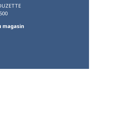
OUZETTE
500
u magasin