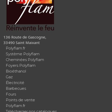
136 Route de Gascogne,
33490 Saint Maixant
Polyflam.fr
Système Polyflam
Cheminées Polyflam
Foyers Polyflam
Bioéthanol
Gaz
Électricité
Barbecues
Fours
Points de vente
Polyflam.fr
Télécharger nos catalogues