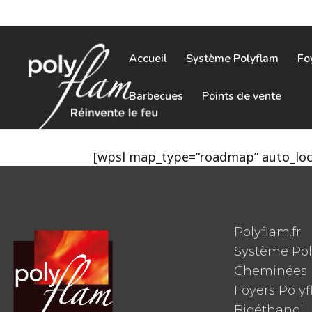
Accueil
Système Polyflam
Fo
Barbecues
Points de vente
[wpsl map_type=”roadmap” auto_loca
Polyflam.fr
Système Po
Cheminées 
Foyers Poly
Bioéthanol