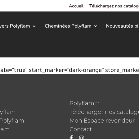
Accueil
Téléchargez nos catalo
yers Polyflam
Cheminées Polyflam
Nouveautés bi
te=”true” start_marker=”dark-orange” store_marker
Polyflam.fr
lyflam
Télécharger nos catalog
Polyflam
Mon Espace revendeur
flam
Contact