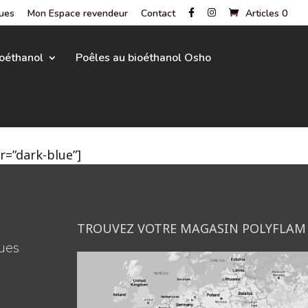
gues
Mon Espace revendeur
Contact
Articles 0
oéthanol
Poêles au bioéthanol Osho
=”dark-blue”]
TROUVEZ VOTRE MAGASIN POLYFLAM
ues