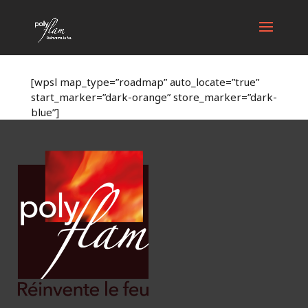
[wpsl map_type=”roadmap” auto_locate=”true”
start_marker=”dark-orange” store_marker=”dark-
blue”]