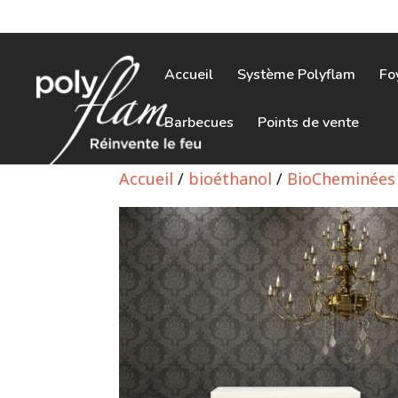
Accueil
Système Polyflam
Fo
Barbecues
Points de vente
Accueil
/
bioéthanol
/
BioCheminées 