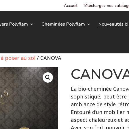
Accueil
Téléchargez nos catalo
yers Polyflam
Cheminées Polyflam
Nouveautés bi
à poser au sol
/ CANOVA
CANOV
La bio-cheminée Canova
sophistiqué, peut être
ambiance de style rétro
Entouré d’un mobilier m
aspect chaleureux et ac
Avec son fort pouvoir d