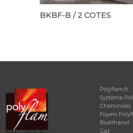
BKBF-B / 2 COTES
Polyflam.fr
Système Po
Cheminées 
Foyers Poly
Bioéthanol
Gaz