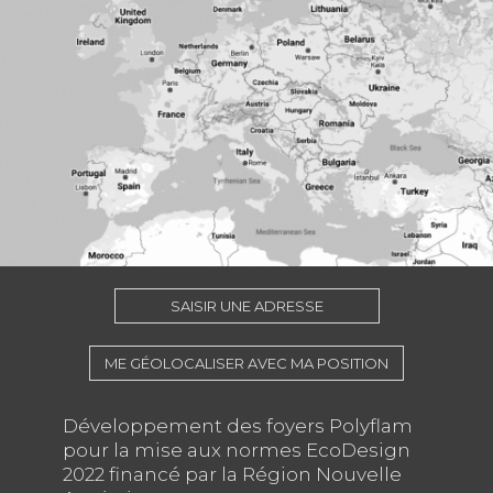
SAISIR UNE ADRESSE
ME GÉOLOCALISER AVEC MA POSITION
Développement des foyers Polyflam
pour la mise aux normes EcoDesign
2022 financé par la Région Nouvelle