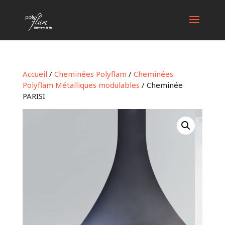
Accueil
/
Cheminées Polyflam
/
Cheminées
Polyflam Métalliques modulables
/ Cheminée
PARISI