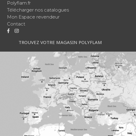
Polyflam.fr
Télécharger nos catalogues
Mon Espace revendeur
Contact
TROUVEZ VOTRE MAGASIN POLYFLAM