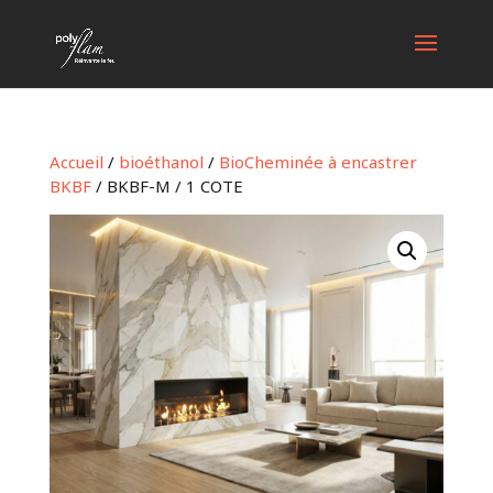
Accueil
/
bioéthanol
/
BioCheminée à encastrer
BKBF
/ BKBF-M / 1 COTE