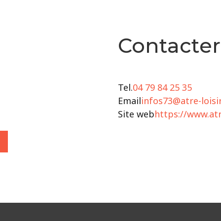
Contacter
Tel.
04 79 84 25 35
Email
infos73@atre-loisir
Site web
https://www.atre