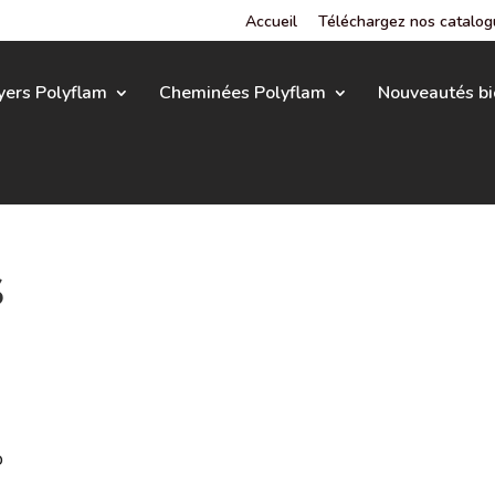
Accueil
Téléchargez nos catalo
yers Polyflam
Cheminées Polyflam
Nouveautés bi
s
o