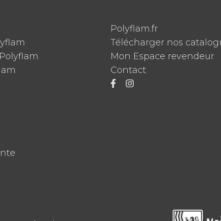
Polyflam.fr
lyflam
Télécharger nos catalog
Polyflam
Mon Espace revendeur
flam
Contact
ente