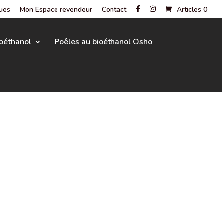
gues
Mon Espace revendeur
Contact
Articles 0
oéthanol
Poêles au bioéthanol Osho