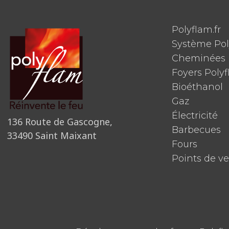
Polyflam.fr
Système Po
Cheminées 
Foyers Poly
Bioéthanol
Gaz
Électricité
136 Route de Gascogne,
Barbecues
33490 Saint Maixant
Fours
Points de v