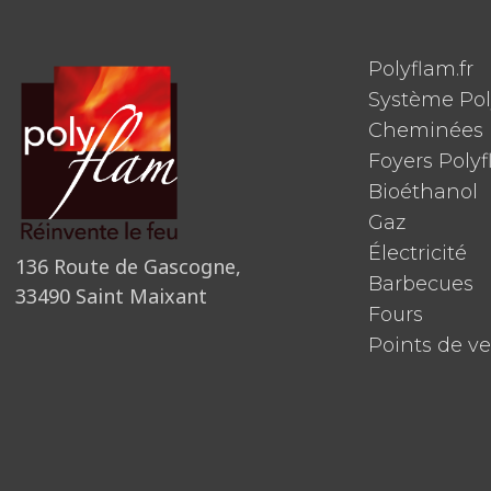
Polyflam.fr
Système Po
Cheminées 
Foyers Poly
Bioéthanol
Gaz
Électricité
136 Route de Gascogne,
Barbecues
33490 Saint Maixant
Fours
Points de v