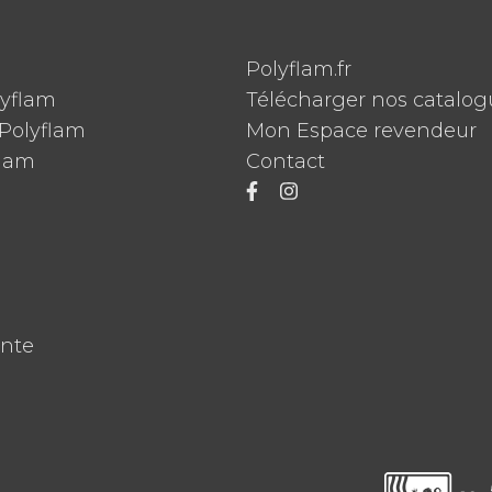
Polyflam.fr
lyflam
Télécharger nos catalog
Polyflam
Mon Espace revendeur
flam
Contact
ente