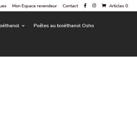
gues
Mon Espace revendeur
Contact
Articles 0
oéthanol
Poêles au bioéthanol Osho