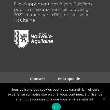
Développement des foyers Polyflam
pour la mise aux normes EcoDesign
2022 financé par la Région Nouvelle
Aquitaine
Contact
|
Politique de
confidentialité
|
Mentions légales
Nous utilisons des cookies pour vous garantir la meilleure
expérience sur notre site web. Si vous continuez à utiliser ce
© Copyright SARL Polyflam Siège social: 136 Route de Gascogne, 33490 Saint
site, nous supposerons que vous en êtes satisfait.
Maixant – 250 Rue de la République, 60280 Clairoix, France. RCS
Ok
81384565800018 TVA FR38813845658