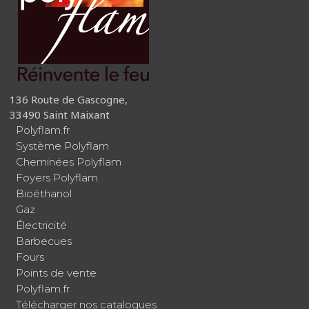
136 Route de Gascogne,
33490 Saint Maixant
Polyflam.fr
Système Polyflam
Cheminées Polyflam
Foyers Polyflam
Bioéthanol
Gaz
Électricité
Barbecues
Fours
Points de vente
Polyflam.fr
Télécharger nos catalogues