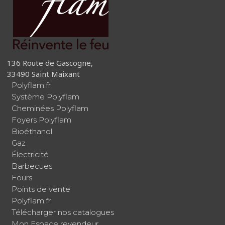
136 Route de Gascogne,
33490 Saint Maixant
Polyflam.fr
Système Polyflam
Cheminées Polyflam
Foyers Polyflam
Bioéthanol
Gaz
Électricité
Barbecues
Fours
Points de vente
Polyflam.fr
Télécharger nos catalogues
Mon Espace revendeur